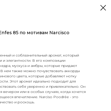
nfes 85 по мотивам Narcisco
нченный и соблазнительный аромат, который
 и элегантности. В его композиции
кедра, мускуса и амбры, которые придают
. В нем также можно почувствовать аккорды
синового цвета, которые добавляют нотку
ости. Этот аромат идеально подходит для
ствовать себя уверенно и привлекательно. Он
я вечером или в особых случаях, когда хочется
ющееся впечатление. Narciso Poodrèe - это
качество и роскошь.