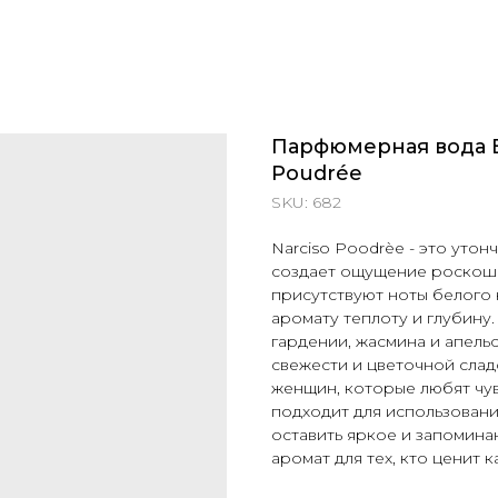
Парфюмерная вода E
Poudrée
SKU:
682
Narciso Poodrèe - это уто
создает ощущение роскоши
присутствуют ноты белого 
аромату теплоту и глубину
гардении, жасмина и апель
свежести и цветочной слад
женщин, которые любят чув
подходит для использовани
оставить яркое и запомина
аромат для тех, кто ценит 