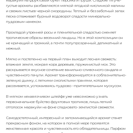
маракуйя на фруктовый букет персика и груши. Сладкие тягуче-
густые ароматы разбавляются мягкой ягодной кислинкой малины
и свежих листьев черной смородины. Теплый и беззаботный запах
песка сглаживает бурный водоворот сладости минерально-
пудровым намеком.
Прохладой утренней росы и пленительной сладостью сменяет
тропические образы весенний ландыш. Но в этой композиции он
не кричащий и громкий, а почти полупрозрачный, деликатный и
нежный.
Мягко и постепенно на первый план выходит лесная свежесть:
влажная земля, мокрая кора деревьев, пружинистый мох. Это
раскрывается вкусное сочетание ванильно-сливочного сандала и
чувственного пачули. Аромат трансформируется в соблазнительно-
зеленую дымку, с легкими смолистыми гранями, которая
рассеивается, успокаиваясь пудрово –притягательным мускусом.
В мягком ненавязчивом шлейфе уже невозможно узнать
первоначальное буйство фруктовых тропиков, лишь легкий
отголосок маракуйи на фоне сладковато-землистой свежести.
Самодостаточный, интересный и запоминающийся аромат станет
прекрасным фоном, на котором в полной мере проявятся
женственная красота и чувственность его обладательницы. Парфюм