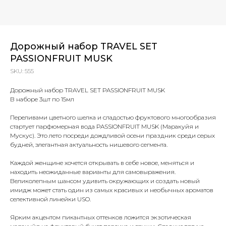
Дорожный набор TRAVEL SET
PASSIONFRUIT MUSK
SKU:
555
Дорожный набор TRAVEL SET PASSIONFRUIT MUSK
В наборе 3шт по 15мл
Переливами цветного шелка и сладостью фруктового многообразия
стартует парфюмерная вода PASSIONFRUIT MUSK (Маракуйя и
Мускус). Это лето посреди дождливой осени праздник среди серых
будней, элегантная актуальность нишевого сегмента.
Каждой женщине хочется открывать в себе новое, меняться и
находить неожиданные варианты для самовыражения.
Великолепным шансом удивить окружающих и создать новый
имидж может стать один из самых красивых и необычных ароматов
селективной линейки USO.
Ярким акцентом пикантных оттенков ложится экзотическая