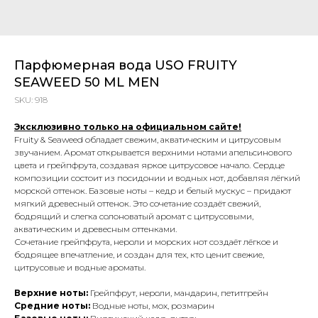
Парфюмерная вода USO FRUITY
SEAWEED 50 ML MEN
SKU:
918
Эксклюзивно только на официальном сайте!
Fruity & Seaweed обладает свежим, акватическим и цитрусовым
звучанием. Аромат открывается верхними нотами апельсинового
цвета и грейпфрута, создавая яркое цитрусовое начало. Сердце
композиции состоит из посидонии и водных нот, добавляя лёгкий
морской оттенок. Базовые ноты – кедр и белый мускус – придают
мягкий древесный оттенок. Это сочетание создаёт свежий,
бодрящий и слегка солоноватый аромат с цитрусовыми,
акватическим и древесным оттенками.
Сочетание грейпфрута, нероли и морских нот создаёт лёгкое и
бодрящее впечатление, и создан для тех, кто ценит свежие,
цитрусовые и водные ароматы.
Верхние ноты:
Грейпфрут, нероли, мандарин, петитгрейн
Cредние ноты:
Водные ноты, мох, розмарин