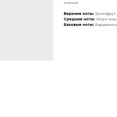
спиной.
Верхние ноты:
Грейпфрут,
Cредние ноты:
Иланг-илан
Базовые ноты:
Вирджински