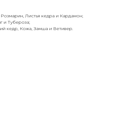
 Розмарин, Листья кедра и Кардамон;
г и Тубероза;
й кедр, Кожа, Замша и Ветивер.