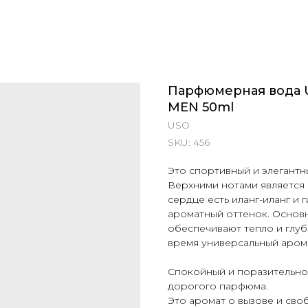
Парфюмерная вода 
MEN 50ml
USO
SKU:
456
Это спортивный и элегантн
Верхними нотами является 
сердце есть иланг-иланг и
ароматный оттенок. Основн
обеспечивают тепло и глуби
время универсальный аром
Спокойный и поразительно
дорогого парфюма.
Это аромат о вызове и своб