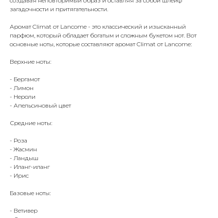
создавая неповторимый образ и оставляя за собой шлейф
загадочности и притягательности.
Аромат Climat от Lancome - это классический и изысканный
парфюм, который обладает богатым и сложным букетом нот. Вот
основные ноты, которые составляют аромат Climat от Lancome:
Верхние ноты:
- Бергамот
- Лимон
- Нероли
- Апельсиновый цвет
Средние ноты:
- Роза
- Жасмин
- Ландыш
- Иланг-иланг
- Ирис
Базовые ноты:
- Ветивер