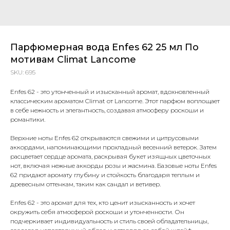
Парфюмерная вода Enfes 62 25 мл По
мотивам Climat Lancome
SKU:
695
Enfes 62 - это утонченный и изысканный аромат, вдохновленный
классическим ароматом Climat от Lancome. Этот парфюм воплощает
в себе нежность и элегантность, создавая атмосферу роскоши и
романтики.
Верхние ноты Enfes 62 открываются свежими и цитрусовыми
аккордами, напоминающими прохладный весенний ветерок. Затем
расцветает сердце аромата, раскрывая букет изящных цветочных
нот, включая нежные аккорды розы и жасмина. Базовые ноты Enfes
62 придают аромату глубину и стойкость благодаря теплым и
древесным оттенкам, таким как сандал и ветивер.
Enfes 62 - это аромат для тех, кто ценит изысканность и хочет
окружить себя атмосферой роскоши и утонченности. Он
подчеркивает индивидуальность и стиль своей обладательницы,