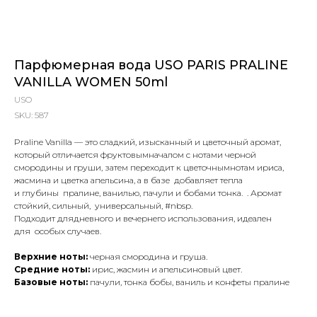
Парфюмерная вода USO PARIS PRALINE
VANILLA WOMEN 50ml
USO
SKU:
587
Praline Vanilla — это сладкий, изысканный и цветочный аромат,
который отличается фруктовымначалом с нотами черной
смородины и груши, затем переходит к цветочнымнотам ириса,
жасмина и цветка апельсина, а в базе добавляет тепла
и глубины пралине, ванилью, пачули и бобами тонка. . Аромат
стойкий, сильный, универсальный, #nbsp.
Подходит длядневного и вечернего использования, идеален
для особых случаев.
Верхние ноты:
черная смородина и груша.
Средние ноты:
ирис, жасмин и апельсиновый цвет.
Базовые ноты:
пачули, тонка бобы, ваниль и конфеты пралине