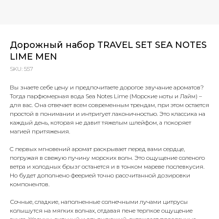
Дорожный набор TRAVEL SET SEA NOTES
LIME MEN
SKU:
557
Вы знаете себе цену и предпочитаете дорогое звучание ароматов?
Тогда парфюмерная вода Sea Notes Lime (Морские ноты и Лайм) –
для вас. Она отвечает всем современным трендам, при этом остается
простой в понимании и интригует лаконичностью. Это классика на
каждый день, которая не давит тяжелым шлейфом, а покоряет
магией притяжения.
C первых мгновений аромат раскрывает перед вами сердце,
погружая в свежую пучину морских волн. Это ощущение соленого
ветра и холодных брызг останется и в тонком мареве послевкусия.
Но будет дополнено феерией точно рассчитанной дозировки
компонентов.
Сочные, сладкие, наполненные солнечными лучами цитрусы
колышутся на мягких волнах, отдавая пене терпкое ощущение