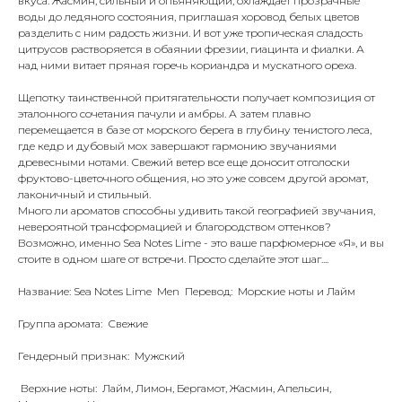
вкуса. Жасмин, сильный и опьяняющий, охлаждает прозрачные
воды до ледяного состояния, приглашая хоровод белых цветов
разделить с ним радость жизни. И вот уже тропическая сладость
цитрусов растворяется в обаянии фрезии, гиацинта и фиалки. А
над ними витает пряная горечь кориандра и мускатного ореха.
Щепотку таинственной притягательности получает композиция от
эталонного сочетания пачули и амбры. А затем плавно
перемещается в базе от морского берега в глубину тенистого леса,
где кедр и дубовый мох завершают гармонию звучаниями
древесными нотами. Свежий ветер все еще доносит отголоски
фруктово-цветочного общения, но это уже совсем другой аромат,
лаконичный и стильный.
Много ли ароматов способны удивить такой географией звучания,
невероятной трансформацией и благородством оттенков?
Возможно, именно Sea Notes Lime - это ваше парфюмерное «Я», и вы
стоите в одном шаге от встречи. Просто сделайте этот шаг....
Название: Sea Notes Lime Men Перевод: Морские ноты и Лайм
Группа аромата: Свежие
Гендерный признак: Мужский
Верхние ноты: Лайм, Лимон, Бергамот, Жасмин, Апельсин,