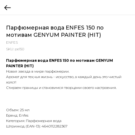
Парфюмерная вода ENFES 150 по
мотивам GENYUM PAINTER (HIT)
ENFES
SKU:
pe150
Парфюмерная вода ENFES 150 по мотивам GENYUM
PAINTER (HIT)
Новая звезда в мире парфюмерии.
Аромат для тех,чья жизнь - искусство, а каждый день это чистый
холст!
Стираем границы и становимся творцами своего настроения.
Объем: 25 мл
Бренд: Enfes
Категория: Парфюмерная вода
Штрихкод (EAN-13): 4640112282367