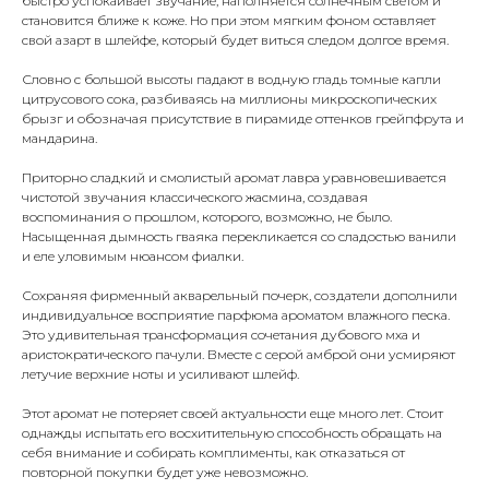
быстро успокаивает звучание, наполняется солнечным светом и
становится ближе к коже. Но при этом мягким фоном оставляет
свой азарт в шлейфе, который будет виться следом долгое время.
Словно с большой высоты падают в водную гладь томные капли
цитрусового сока, разбиваясь на миллионы микроскопических
брызг и обозначая присутствие в пирамиде оттенков грейпфрута и
мандарина.
Приторно сладкий и смолистый аромат лавра уравновешивается
чистотой звучания классического жасмина, создавая
воспоминания о прошлом, которого, возможно, не было.
Насыщенная дымность гваяка перекликается со сладостью ванили
и еле уловимым нюансом фиалки.
Сохраняя фирменный акварельный почерк, создатели дополнили
индивидуальное восприятие парфюма ароматом влажного песка.
Это удивительная трансформация сочетания дубового мха и
аристократического пачули. Вместе с серой амброй они усмиряют
летучие верхние ноты и усиливают шлейф.
Этот аромат не потеряет своей актуальности еще много лет. Стоит
однажды испытать его восхитительную способность обращать на
себя внимание и собирать комплименты, как отказаться от
повторной покупки будет уже невозможно.