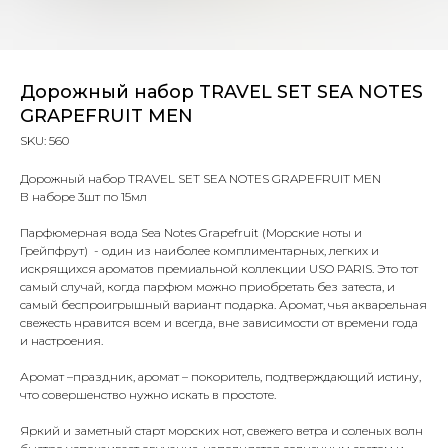
Дорожный набор TRAVEL SET SEA NOTES
GRAPEFRUIT MEN
SKU:
560
Дорожный набор TRAVEL SET SEA NOTES GRAPEFRUIT MEN
В наборе 3шт по 15мл
Парфюмерная вода Sea Notes Grapefruit (Морские ноты и
Грейпфрут) - один из наиболее комплиментарных, легких и
искрящихся ароматов премиальной коллекции USO PARIS. Это тот
самый случай, когда парфюм можно приобретать без затеста, и
самый беспроигрышный вариант подарка. Аромат, чья акварельная
свежесть нравится всем и всегда, вне зависимости от времени года
и настроения.
Аромат –праздник, аромат – покоритель, подтверждающий истину,
что совершенство нужно искать в простоте.
Яркий и заметный старт морских нот, свежего ветра и соленых волн