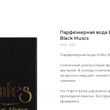
Парфюмерная вода E
Black Muscs
SKU:
503
Парфюмерная вода Enfes 39
Солнечный унисексовый ар
звучания. В основу композ
загадочно мерцает, меняет
сиянием.
На старте роза украшена 
прохладой лимона. Воспри
праздника.