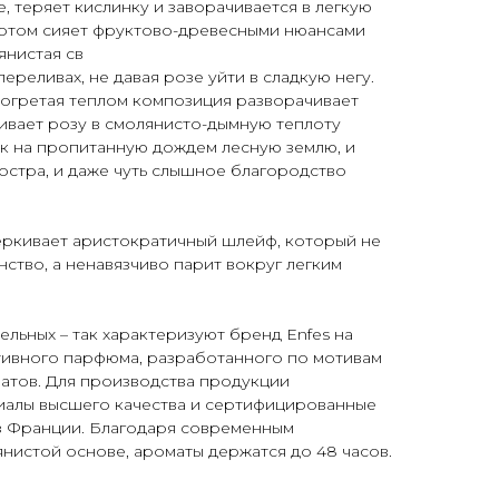
, теряет кислинку и заворачивается в легкую
 потом сияет фруктово-древесными нюансами
янистая св
ереливах, не давая розе уйти в сладкую негу.
рогретая теплом композиция разворачивает
ивает розу в смолянисто-дымную теплоту
ек на пропитанную дождем лесную землю, и
костра, и даже чуть слышное благородство
еркивает аристократичный шлейф, который не
ство, а ненавязчиво парит вокруг легким
ельных – так характеризуют бренд Enfes на
ивного парфюма, разработанного по мотивам
атов. Для производства продукции
риалы высшего качества и сертифицированные
з Франции. Благодаря современным
янистой основе, ароматы держатся до 48 часов.