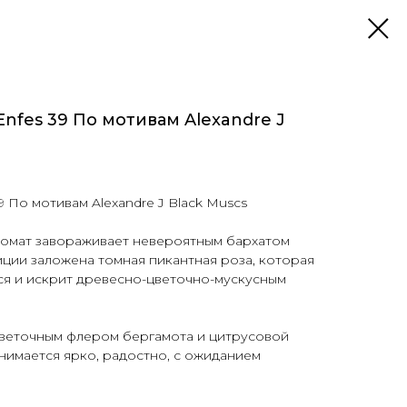
nfes 39 По мотивам Alexandre J
 По мотивам Alexandre J Black Muscs
омат завораживает невероятным бархатом
иции заложена томная пикантная роза, которая
ся и искрит древесно-цветочно-мускусным
цветочным флером бергамота и цитрусовой
нимается ярко, радостно, с ожиданием