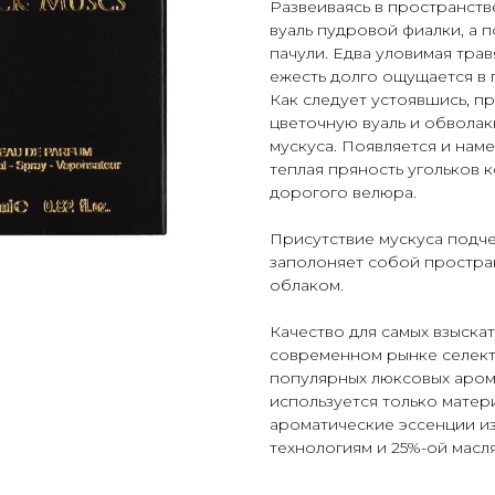
Развеиваясь в пространстве
вуаль пудровой фиалки, а
пачули. Едва уловимая трав
ежесть долго ощущается в п
Как следует устоявшись, п
цветочную вуаль и обволак
мускуса. Появляется и нам
теплая пряность угольков 
дорогого велюра.
Присутствие мускуса подч
заполоняет собой простран
облаком.
Качество для самых взыскат
современном рынке селект
популярных люксовых аром
используется только мате
ароматические эссенции и
технологиям и 25%-ой масл