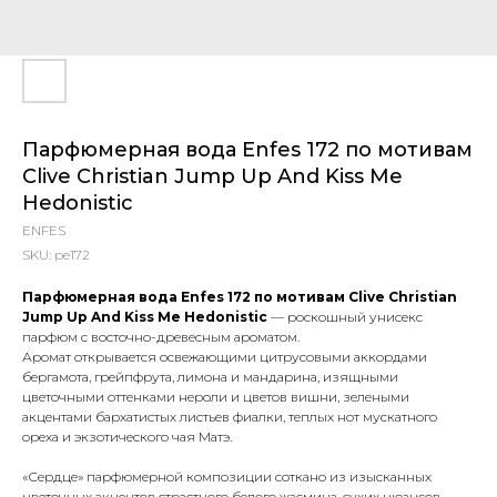
Парфюмерная вода Enfes 172 по мотивам
Clive Christian Jump Up And Kiss Me
Hedonistic
ENFES
SKU:
pe172
Парфюмерная вода Enfes 172 по мотивам Clive Christian
Jump Up And Kiss Me Hedonistic
— роскошный унисекс
парфюм с восточно-древесным ароматом.
Аромат открывается освежающими цитрусовыми аккордами
бергамота, грейпфрута, лимона и мандарина, изящными
цветочными оттенками нероли и цветов вишни, зелеными
акцентами бархатистых листьев фиалки, теплых нот мускатного
ореха и экзотического чая Матэ.
«Сердце» парфюмерной композиции соткано из изысканных
цветочных акцентов страстного белого жасмина, сухих нюансов