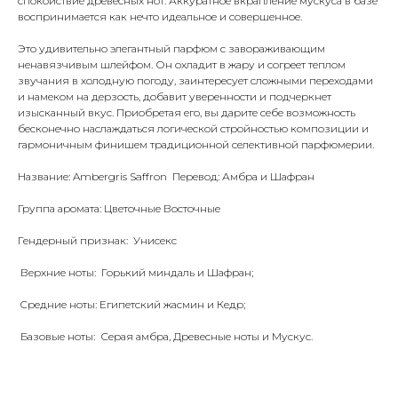
спокойствие древесных нот. Аккуратное вкрапление мускуса в базе
воспринимается как нечто идеальное и совершенное.
Это удивительно элегантный парфюм с завораживающим
ненавязчивым шлейфом. Он охладит в жару и согреет теплом
звучания в холодную погоду, заинтересует сложными переходами
и намеком на дерзость, добавит уверенности и подчеркнет
изысканный вкус. Приобретая его, вы дарите себе возможность
бесконечно наслаждаться логической стройностью композиции и
гармоничным финишем традиционной селективной парфюмерии.
Название: Ambergris Saffron Перевод: Амбра и Шафран
Группа аромата: Цветочные Восточные
Гендерный признак: Унисекс
Верхние ноты: Горький миндаль и Шафран;
Cредние ноты: Египетский жасмин и Кедр;
Базовые ноты: Серая амбра, Древесные ноты и Мускус.