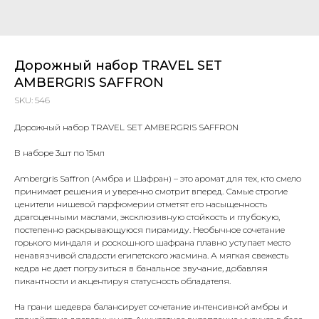
Дорожный набор TRAVEL SET
AMBERGRIS SAFFRON
SKU:
546
Дорожный набор TRAVEL SET AMBERGRIS SAFFRON
В наборе 3шт по 15мл
Ambergris Saffron (Амбра и Шафран) – это аромат для тех, кто смело
принимает решения и уверенно смотрит вперед. Самые строгие
ценители нишевой парфюмерии отметят его насыщенность
драгоценными маслами, эксклюзивную стойкость и глубокую,
постепенно раскрывающуюся пирамиду. Необычное сочетание
горького миндаля и роскошного шафрана плавно уступает место
ненавязчивой сладости египетского жасмина. А мягкая свежесть
кедра не дает погрузиться в банальное звучание, добавляя
пикантности и акцентируя статусность обладателя.
На грани шедевра балансирует сочетание интенсивной амбры и